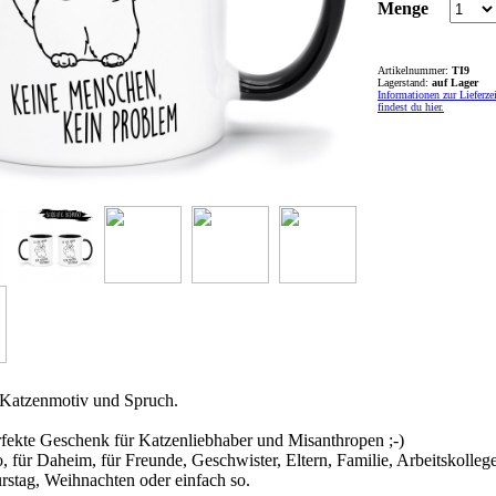
Menge
Artikelnummer:
TI9
Lagerstand:
auf Lager
Informationen zur Lieferze
findest du hier.
 Katzenmotiv und Spruch.
rfekte Geschenk für Katzenliebhaber und Misanthropen ;-)
, für Daheim, für Freunde, Geschwister, Eltern, Familie, Arbeitskolleg
stag, Weihnachten oder einfach so.