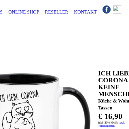
S
ONLINE SHOP
RESELLER
KONTAKT
ICH LIEB
CORONA
KEINE
MENSCH
Küche & Woh
Tassen
€ 16,90
inkl. 20% MwSt.
zzgl.
Versandkosten