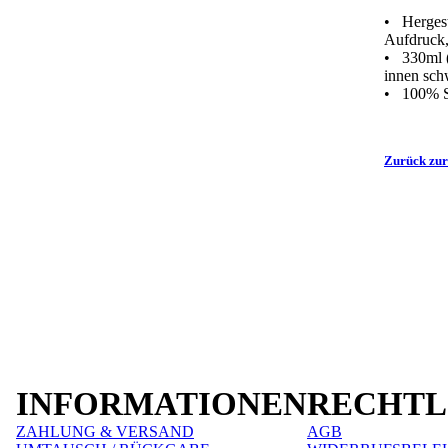
• Hergest
Aufdruck,
• 330ml (
innen sch
• 100% Sp
Zurück zur
INFORMATIONEN
RECHTL
ZAHLUNG & VERSAND
AGB